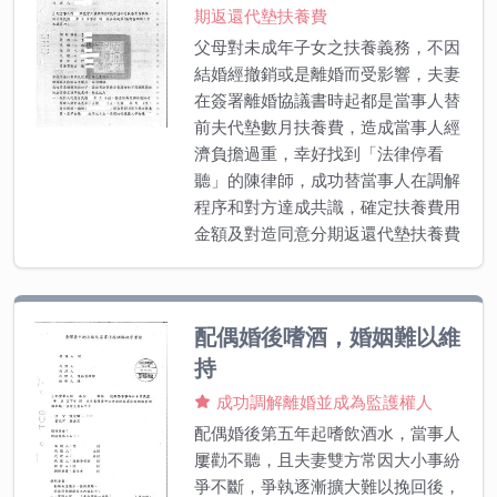
期返還代墊扶養費
父母對未成年子女之扶養義務，不因
結婚經撤銷或是離婚而受影響，夫妻
在簽署離婚協議書時起都是當事人替
前夫代墊數月扶養費，造成當事人經
濟負擔過重，幸好找到「法律停看
聽」的陳律師，成功替當事人在調解
程序和對方達成共識，確定扶養費用
金額及對造同意分期返還代墊扶養費
配偶婚後嗜酒，婚姻難以維
持
成功調解離婚並成為監護權人
配偶婚後第五年起嗜飲酒水，當事人
屢勸不聽，且夫妻雙方常因大小事紛
爭不斷，爭執逐漸擴大難以挽回後，