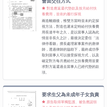
會面交往方式
對造應返還代墊款及按月給付扶
養費用，並依約履行探視
兩造離婚後，惟雙方當時並未約定探
視方法，對造也遲未定時給付扶養費
用長達半年之久，是以當事人認為此
情並非長久之計，最後決定委任「法
律停看聽」擅長處理家事案件的唐律
師，透過律師的協助下，最終成功爭
取到當事人可以接受探視方式，以及
確定對方每月應給付之扶養費用並要
求對方返還過去當事人已經代墊的款
項。
要求生父為未成年子女負責
原告取得單獨監護、被告應認領