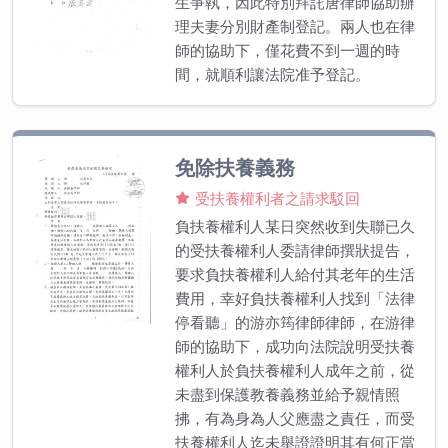
生爭執，因此特別拜託唐律師協助辦
理夫妻分別財產制登記。兩人也在律
師的協助下，僅花費不到一週的時
間，就順利讓法院准予登記。
免除扶養義務
受扶養權利者之請求駁回
負扶養權利人某日突然收到失聯已久
的受扶養權利人委請律師撰狀提告，
要求負扶養權利人給付其老年的生活
費用，幸好負扶養權利人找到「法律
停看聽」的游亦筠律師律師，在游律
師的協助下，成功向法院說明受扶養
權利人於負扶養權利人成年之前，從
未盡到保護教養義務並給予親情照
拂，有為身為人父應盡之責任，而受
扶養權利人迄未舉證證明其有何正當