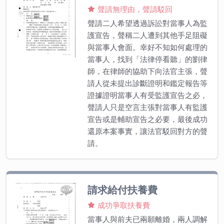
聲請無理由，聲請駁回
聲請二人希望透過訴訟對當事人為監
護宣告，聲稱二人遭到其他手足阻礙
與當事人會面。幸好不知如何處理的
當事人，找到「法律停看聽」的劉律
師，在律師的協助下向法官主張，聲
請人從未提出診斷證明和鑑定報告等
證據證明當事人有受監護宣告之必，
聲請人只是空言主張對當事人有監護
宣告或是輔助宣告之必要，最後成功
還原本案事實，讓法官駁回對方的聲
請。
請求給付扶養費
成功爭取扶養費
當事人與前夫已兩願離婚，兩人調解