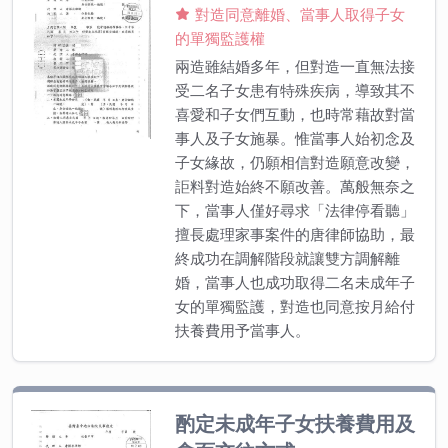
對造同意離婚、當事人取得子女
的單獨監護權
兩造雖結婚多年，但對造一直無法接
受二名子女患有特殊疾病，導致其不
喜愛和子女們互動，也時常藉故對當
事人及子女施暴。惟當事人始初念及
子女緣故，仍願相信對造願意改變，
詎料對造始終不願改善。萬般無奈之
下，當事人僅好尋求「法律停看聽」
擅長處理家事案件的唐律師協助，最
終成功在調解階段就讓雙方調解離
婚，當事人也成功取得二名未成年子
女的單獨監護，對造也同意按月給付
扶養費用予當事人。
酌定未成年子女扶養費用及