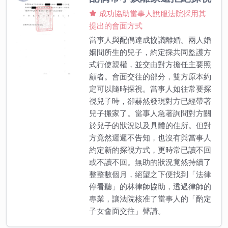
成功協助當事人說服法院採用其
提出的會面方式
當事人與配偶達成協議離婚。兩人婚
姻間所生的兒子，約定採共同監護方
式行使親權，並交由對方擔任主要照
顧者。會面交往的部分，雙方原本約
定可以隨時探視。當事人如往常要探
視兒子時，卻赫然發現對方已經帶著
兒子搬家了。當事人急著詢問對方關
於兒子的狀況以及具體的住所。但對
方竟然遲遲不告知，也沒有與當事人
約定新的探視方式，更時常已讀不回
或不讀不回。無助的狀況竟然持續了
整整數個月，絕望之下便找到「法律
停看聽」的林律師協助，透過律師的
專業，讓法院核准了當事人的「酌定
子女會面交往」聲請。