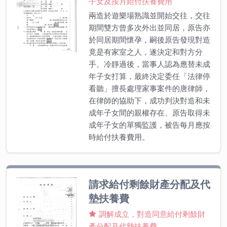
子女及按月給付扶養費用
兩造於遊樂場熟識並開始交往，交往
期間雙方曾多次外出並同居，原告亦
於同居期間懷孕，嗣後原告發現對造
竟是有家室之人，遂決定和對方分
手。冷靜過後，當事人認為應替未成
年子女打算，最終決定委任「法律停
看聽」擅長處理家事案件的唐律師，
在律師的協助下，成功判決對造和未
成年子女間的親權存在、原告取得未
成年子女的單獨監護，被告每月應按
時給付扶養費用。
請求給付剩餘財產分配及代
墊扶養費
調解成立，對造同意給付剩餘財
產分配及代墊扶養費