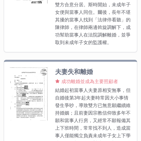
雙方合意分居。斯時開始，未成年子
女便與當事人同住。爾後，長年不堪
其擾的當事人找到「法律停看聽」的
陳律師，在律師兩邊斡旋調解下，成
功幫助當事人在法院調解離婚，並爭
取到未成年子女的監護權。
夫妻失和離婚
成功離婚並成為主要照顧者
結婚起初當事人夫妻原相安無事，但
自婚後第3年起夫妻時常因大小事情
發生爭吵，導致雙方已無意願繼續維
持婚姻；且前妻因宗教信仰致多年不
願和當事人行房，又經常不願報備其
上下班時間，常常找不到人，造成當
事人僅能獨立負責未成年子女上下學