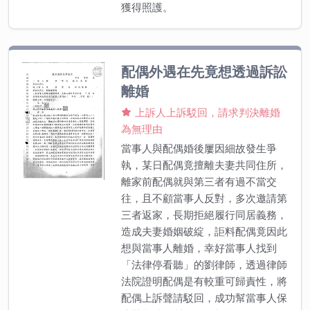
獲得照護。
配偶外遇在先竟想透過訴訟
離婚
上訴人上訴駁回，請求判決離婚
為無理由
當事人與配偶婚後屢因細故發生爭
執，某日配偶竟擅離夫妻共同住所，
離家前配偶就與第三者有過不當交
往，且不顧當事人反對，多次邀請第
三者返家，長期拒絕履行同居義務，
造成夫妻婚姻破綻，詎料配偶竟因此
想與當事人離婚，幸好當事人找到
「法律停看聽」的劉律師，透過律師
法院證明配偶是有較重可歸責性，將
配偶上訴聲請駁回，成功幫當事人保