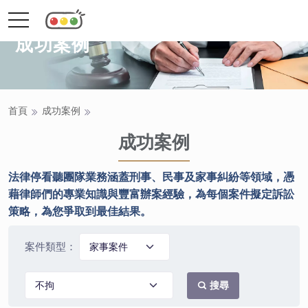
toggle
navigation
成功案例
首頁
成功案例
成功案例
法律停看聽團隊業務涵蓋刑事、民事及家事糾紛等領域，憑
藉律師們的專業知識與豐富辦案經驗，為每個案件擬定訴訟
策略，為您爭取到最佳結果。
案件類型：
搜尋