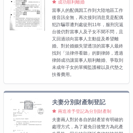
成功順利離婚
當事人的配偶因工作到大陸地區工作
後音訊全無，再次接到消息竟是配偶
犯詐騙罪遭判處徒刑11年，服刑完返
台後仍對當事人及子女不聞不問，且
又回過頭向當事人主動提及希望離
婚。對於婚姻失望透頂的當事人最終
找到「法律停看聽」的劉律師，透過
律師成功讓當事人順利離婚、爭取到
未成年子女的單獨監護權以及代墊之
扶養費用。
夫妻分別財產制登記
兩造准予登記為分別財產制
夫妻兩人對於各自的財產皆有明確的
處理方式，為了避免日後雙方為此產