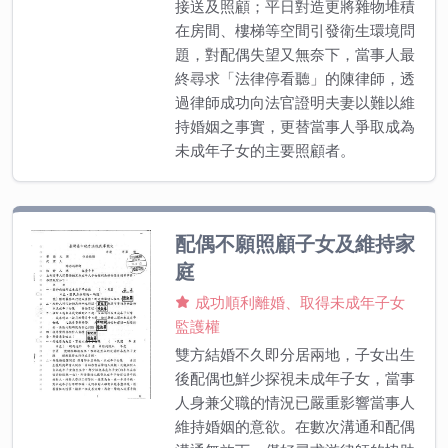
接送及照顧；平日對造更將雜物堆積
在房間、樓梯等空間引發衛生環境問
題，對配偶失望又無奈下，當事人最
終尋求「法律停看聽」的陳律師，透
過律師成功向法官證明夫妻以難以維
持婚姻之事實，更替當事人爭取成為
未成年子女的主要照顧者。
配偶不願照顧子女及維持家
庭
成功順利離婚、取得未成年子女
監護權
雙方結婚不久即分居兩地，子女出生
後配偶也鮮少探視未成年子女，當事
人身兼父職的情況已嚴重影響當事人
維持婚姻的意欲。在數次溝通和配偶