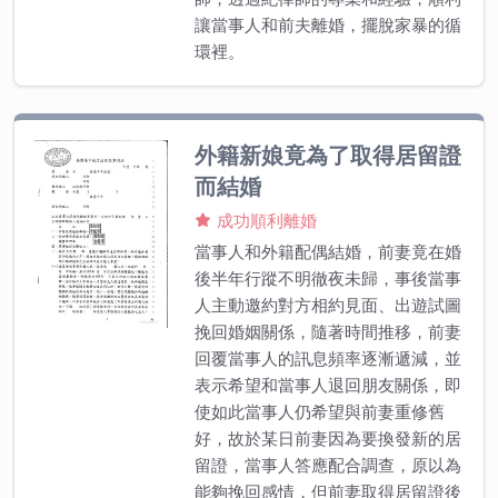
讓當事人和前夫離婚，擺脫家暴的循
環裡。
外籍新娘竟為了取得居留證
而結婚
成功順利離婚
當事人和外籍配偶結婚，前妻竟在婚
後半年行蹤不明徹夜未歸，事後當事
人主動邀約對方相約見面、出遊試圖
挽回婚姻關係，隨著時間推移，前妻
回覆當事人的訊息頻率逐漸遞減，並
表示希望和當事人退回朋友關係，即
使如此當事人仍希望與前妻重修舊
好，故於某日前妻因為要換發新的居
留證，當事人答應配合調查，原以為
能夠挽回感情，但前妻取得居留證後