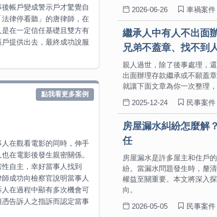
事後帳戶變成警示戶才驚覺自
2026-06-26
車禍案件
「法律停看聽」的唐律師，在
人是在一定信任基礎且雙方有
繼承人中有人不出面
帳戶提供出去，最終成功說服
兄弟不蓋章、找不到
親人過世，除了後事處理，還
出面辦理存款繼承或不願蓋章
就讓下面文章為你一次整理，
點我看更多案例
2025-12-24
民事案件
房屋漏水糾紛怎麼解
任
事人在觀看電影的同時，伸手
人也在電影後發生親密關係。
房屋漏水是許多屋主和住戶的
害性自主，幸好當事人找到
紛。當漏水問題發生時，釐清
律師成功向檢察官說明當事人
權益至關重要。本文將深入探
訴人在過程中顯有多次機會可
向。
難憑告訴人之指訴而認定當事
2026-05-05
民事案件