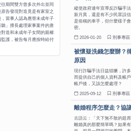
交往期間雙方曾多次外出並同
縱使政府連年宣導反詐騙手法
後原告發現對造竟是有家室之
新月異，還是有不少民眾誤信
後，當事人認為應替未成年子
是俗稱的車手，但什麼樣子會
看聽」擅長處理家事案件的唐
密。
決對造和未成年子女間的親權
2026-01-20
刑事專區
獨監護，被告每月應按時給付
被懷疑洗錢怎麼辦？
原因
現行詐騙手法日益猖獗，許多
而提供自己的個人資料及帳戶
帳戶後，又該怎麼處理？
2025-09-12
刑事專區
離婚程序怎麼走？協
古語云：「天下無不散的筵席
離婚真的那麼簡單嗎？如果有
益，卻是一門很深的學問。本