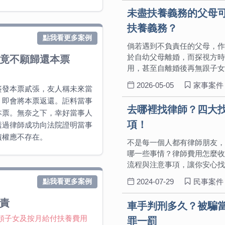
未盡扶養義務的父母
扶養義務？
點我看更多案例
倘若遇到不負責任的父母，作
於自幼父母離婚，而探視方時
竟不願歸還本票
用，甚至自離婚後再無跟子女
2026-05-05
家事案件
簽發本票貳張，友人稱未來當
，即會將本票返還。詎料當事
去哪裡找律師？四大
本票。無奈之下，幸好當事人
項！
透過律師成功向法院證明當事
債權應不存在。
不是每一個人都有律師朋友，
哪一些事情？律師費用怎麼收
流程與注意事項，讓你安心找
2024-07-29
民事案件
點我看更多案例
責
車手判刑多久？被騙
領子女及按月給付扶養費用
罪一罰