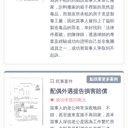
為房子租約到期請當事人來幫忙搬
家，詎料搬家的箱子裡裝的竟然是
毒品，而朋友所承租的房子竟是製
毒工廠，因此當事人被扣上了協助
製造毒品的罪名，幸好找到「法律
停看聽」的陳律師，透過律師的專
業及經驗成功向證明自己並非集團
成員之一，成功替當事人爭取到不
起訴。
點我看更多案例
民事案件
配偶外遇提告損害賠償
成功求償20萬元
當事人的老公時常深夜晚歸、不
歸，甚至後來直接不再回家，原本
當事人深信老公是因為工作繁忙所