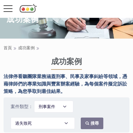
toggle
navigation
成功案例
首頁
成功案例
成功案例
法律停看聽團隊業務涵蓋刑事、民事及家事糾紛等領域，憑
藉律師們的專業知識與豐富辦案經驗，為每個案件擬定訴訟
策略，為您爭取到最佳結果。
案件類型：
搜尋