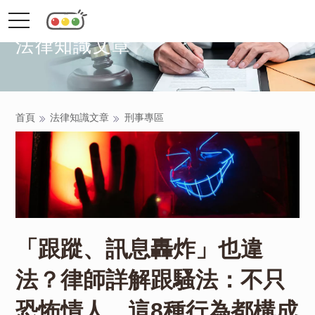
toggle
navigation
法律知識文章
首頁
法律知識文章
刑事專區
「跟蹤、訊息轟炸」也違
法？律師詳解跟騷法：不只
恐怖情人，這8種行為都構成