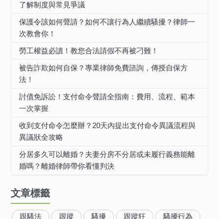
了解制度與常見爭議
保護令該如何聲請？如何不讓行為人繼續騷擾？律師一
次教會你！
勞工權益必讀！教您合法請假不再被刁難！
被告詐欺如何自保？專業律師免費諮詢，傳授自保方
法！
討債免訴訟！支付命令聲請全指南：費用、流程、範本
一次掌握
收到支付命令怎麼辦？20天內提出支付命令異議流程與
異議狀全攻略
分居多久可以離婚？夫妻分房不分居或未履行義務能離
婚嗎？離婚律師帶你看懂判決
文章標籤
跟騷法
跟蹤
騷擾
跟蹤狂
騷擾行為