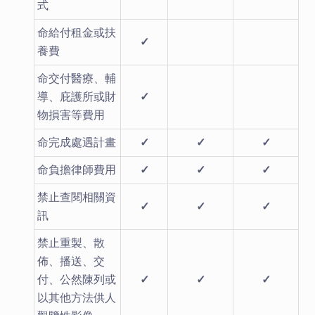
式
命給付租金或扶
✓
養費
命交付醫療、輔
導、庇護所或財
✓
物損害等費用
命完成處遇計畫
✓
✓
✓
命負擔律師費用
✓
✓
✓
禁止查閱相關資
✓
✓
✓
訊
禁止重製、散
佈、播送、交
付、公然陳列或
✓
✓
✓
以其他方法供人