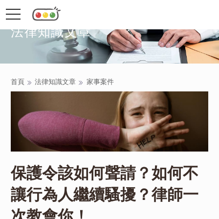
toggle
navigation
法律知識文章
首頁
法律知識文章
家事案件
保護令該如何聲請？如何不
讓行為人繼續騷擾？律師一
次教會你！