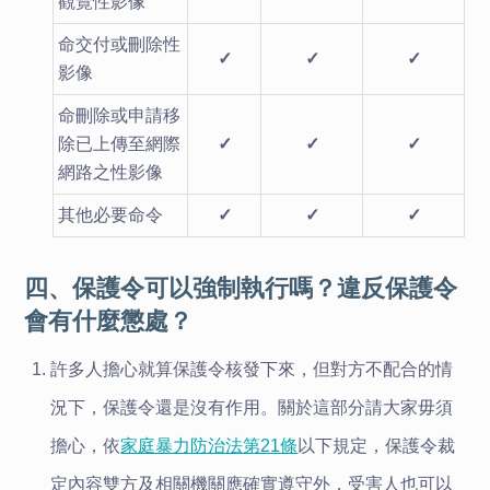
觀覽性影像
命交付或刪除性
✓
✓
✓
影像
命刪除或申請移
除已上傳至網際
✓
✓
✓
網路之性影像
其他必要命令
✓
✓
✓
四、保護令可以強制執行嗎？違反保護令
會有什麼懲處？
許多人擔心就算保護令核發下來，但對方不配合的情
況下，保護令還是沒有作用。關於這部分請大家毋須
擔心，依
家庭暴力防治法第21條
以下規定，保護令裁
定內容雙方及相關機關應確實遵守外，受害人也可以