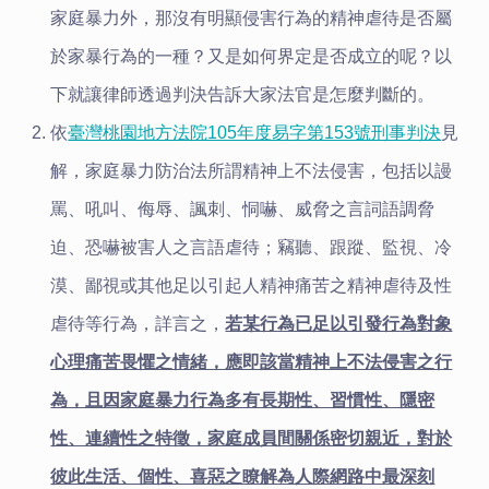
家庭暴力外，那沒有明顯侵害行為的精神虐待是否屬
於家暴行為的一種？又是如何界定是否成立的呢？以
下就讓律師透過判決告訴大家法官是怎麼判斷的。
依
臺灣桃園地方法院105年度易字第153號刑事判決
見
解，家庭暴力防治法所謂精神上不法侵害，包括以謾
罵、吼叫、侮辱、諷刺、恫嚇、威脅之言詞語調脅
迫、恐嚇被害人之言語虐待；竊聽、跟蹤、監視、冷
漠、鄙視或其他足以引起人精神痛苦之精神虐待及性
虐待等行為，詳言之，
若某行為已足以引發行為對象
心理痛苦畏懼之情緒，應即該當精神上不法侵害之行
為，且因家庭暴力行為多有長期性、習慣性、隱密
性、連續性之特徵，家庭成員間關係密切親近，對於
彼此生活、個性、喜惡之瞭解為人際網路中最深刻