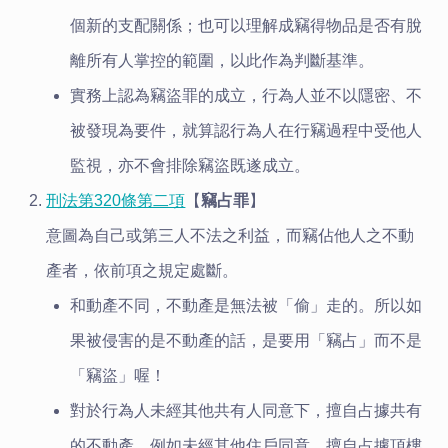
個新的支配關係；也可以理解成竊得物品是否有脫
離所有人掌控的範圍，以此作為判斷基準。
實務上認為竊盜罪的成立，行為人並不以隱密、不
被發現為要件，就算
認行為人在行竊過程中受他人
監視，亦不會排除竊盜既遂成立。
刑法第320條第二項
【
竊占罪
】
意圖為自己或第三人不法之利益，而竊佔他人之不動
產者，依前項之規定處斷。
和動產不同，不動產是無法被「偷」走的。所以如
果被侵害的是不動產的話，是要用「竊占」而不是
「竊盜」喔！
對於行為人未經其他共有人同意下，擅自占據共有
的不動產，例如未經其他住戶同意，擅自占據頂樓