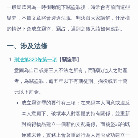
一般民眾因為一時衝動犯下竊盜罪後，時常會有前面這些
疑問，本篇文章將會透過法規、判決跟大家講解，什麼樣
的情況下會成立竊盜、竊占，遇到之後又該如何應對。
一、涉及法條
刑法第320條第一項
【
竊盜罪
】
意圖為自己或第三人不法之所有，而竊取他人之動產
者，為竊盜罪，處五年以下有期徒刑、拘役或五十萬
元以下罰金。
成立竊盜罪的要件有三項：在未經本人同意或違反
本人意願下、破壞本人對客體的持有關係，並重新
對竊得物品建立一個新的支配關係。而竊盜罪的既
遂或未遂，實務上會著重於行為人是否成功建立一