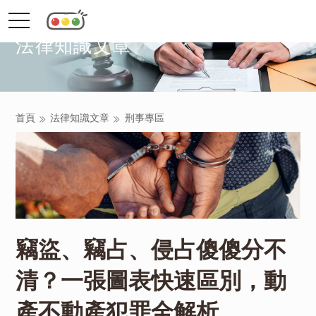
toggle
navigation
法律知識文章
首頁
法律知識文章
刑事專區
竊盜、竊占、侵占傻傻分不
清？一張圖表快速區別，動
產不動產犯罪全解析