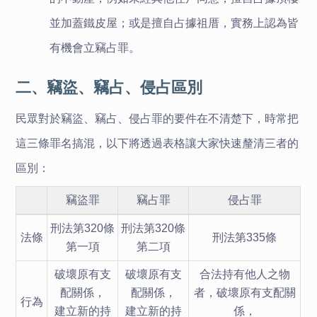
並加蓋鐵皮屋；或是擅自占據祖厝，實務上認為皆
有機會立竊占罪。
二、竊盜、竊占、侵占區別
民眾對於竊盜、竊占、侵占罪的要件在不清楚下，時常把
這三條罪名搞混，以下將透過表格讓大家快速釐清三者的
區別：
竊盜罪
竊占罪
侵占罪
刑法第320條
刑法第320條
法條
刑法第335條
第一項
第二項
破壞原有支
破壞原有支
合法持有他人之物
配關係，
配關係，
者，破壞原有支配關
行為
建立新的持
建立新的持
係，