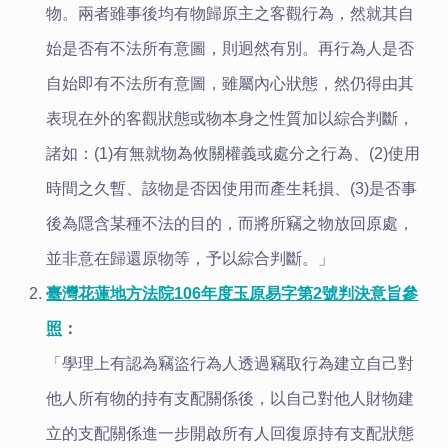
物。兩者雖事後均有物歸原主之客觀行為，然就其自
始是否有不法所有意圖，則迥然有別。再行為人是否
自始即有不法所有意圖，雖屬內心狀態，然仍得由其
表現在外的客觀狀態或物本身之性質加以綜合判斷，
諸如：(1)有無就物為攸關權義或處分之行為、(2)使用
時間之久暫、該物是否因使用而產生耗損、(3)是否事
後為隱含某種不法的目的，而將所竊之物放回原處，
並非意在歸還原物等，予以綜合判斷。」
臺灣花蓮地方法院106年度玉原易字第2號判決意旨參
照
：
「學理上有認為竊盜行為人透過竊取行為建立自己對
他人所有物的持有支配關係後，以自己對他人財物建
立的支配關係進一步開啟所有人回復原持有支配狀態