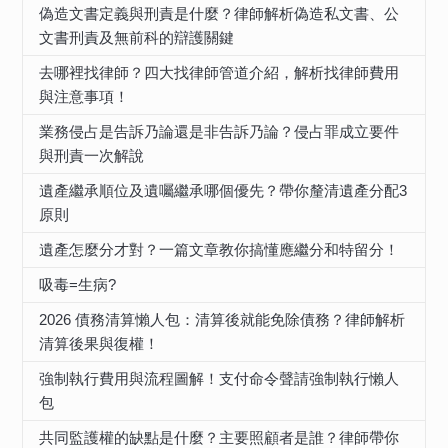
偽造文書定義與刑責是什麼？律師解析偽造私文書、公
文書刑責及無前科的辯護關鍵
去哪裡找律師？四大找律師管道介紹，解析找律師費用
與注意事項！
業務侵占是告訴乃論還是非告訴乃論？侵占罪成立要件
與刑責一次解說
遺產繼承順位及遺囑繼承哪個優先？帶你釐清遺產分配3
原則
遺產怎麼分才對？一篇文章教你搞懂應繼分和特留分！
吸毒=生病?
2026 債務清算懶人包：清算後就能免除債務？律師解析
清算後果與復權！
強制執行費用與流程圖解！支付命令聲請強制執行懶人
包
共同監護權的缺點是什麼？主要照顧者是誰？律師帶你