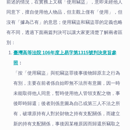
前述的情況，在實務上又稱「使用竊盜」，意即未經他人
同意下，擅自使用他人物品，但主觀上僅有「使用」，但
沒有「據為己有」的意思；使用竊盜和竊盜罪的定義也略
有不同，透過下面兩篇判決可以讓大家更清楚了解兩者區
別：
臺灣高等法院 106年度上易字第1315號判決意旨參
照
：
「按「使用竊盜」與犯竊盜罪後事後物歸原主之行為
有別，主要在前者係自始即無不法所有意圖，因一時
未能取得他人同意，暫時使用他人管領支配之物，事
後即時歸還；後者則係意圖為自己或第三人不法之所
有，破壞原持有人對於財物之持有支配關係，而建立
新的持有支配關係，事後因某種原因而歸還所竊取之