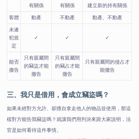
有關係
有關係
建立新的持有關係
客體
動產
不動產
動產、不動產
未遂
犯規
✓
✓
✓
定
只有親屬間
只有親屬間
能否
只有親屬間的侵占才
的竊盜才能
的竊占才能
撤告
能撤告
撤告
撤告
三、我只是借用，會成立竊盜嗎？
如果未經對方允許、卻擅自拿走他人的物品並使用，那這
樣對方能告我竊盜嗎？就讓我們用判決來跟大家說明，法
官是如何看待這件事情。