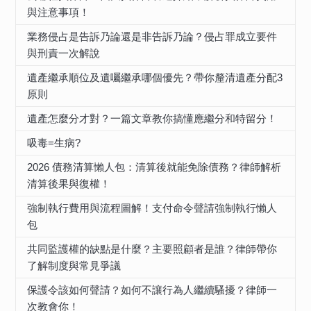
與注意事項！
業務侵占是告訴乃論還是非告訴乃論？侵占罪成立要件
與刑責一次解說
遺產繼承順位及遺囑繼承哪個優先？帶你釐清遺產分配3
原則
遺產怎麼分才對？一篇文章教你搞懂應繼分和特留分！
吸毒=生病?
2026 債務清算懶人包：清算後就能免除債務？律師解析
清算後果與復權！
強制執行費用與流程圖解！支付命令聲請強制執行懶人
包
共同監護權的缺點是什麼？主要照顧者是誰？律師帶你
了解制度與常見爭議
保護令該如何聲請？如何不讓行為人繼續騷擾？律師一
次教會你！