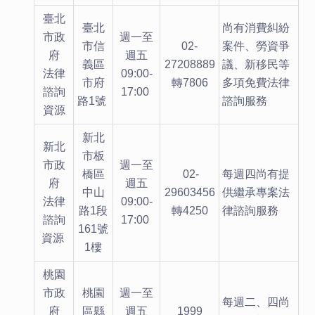
臺北
臺北
尚有消費糾紛
市政
週一至
市信
02-
案件、勞資爭
府
週五
義區
27208889
議、新移民等
法律
09:00-
市府
轉7806
多項免費法律
諮詢
17:00
路1號
諮詢服務
資源
新北
新北
市板
市政
週一至
橋區
02-
每週四尚有提
府
週五
中山
29603456
供繼承專案法
法律
09:00-
路1段
轉4250
律諮詢服務
諮詢
17:00
161號
資源
1樓
桃園
市政
桃園
週一至
每週二、四尚
府
區縣
週五
1999