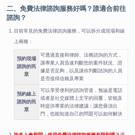
二、免費法律諮詢服務好嗎？誰適合前往
諮詢？
目前常見的免費法律諮詢服務，可以拆分成現場和線
上兩種：
可透過直接和律師、法務諮詢的方式，
預約現場
讓專業人員迅速判斷您的案件狀況、證
諮詢的民
據
是
否足夠
，
以及讓你判斷諮詢的人員
眾
是否值得信賴及專業
可以享受便利的諮詢管道，無論是電話
預約線上
或者是社交媒體上文字的回覆，皆能及
諮詢的民
時提供專業的法律建議
；
讓您毋須出
眾
門
，
也能知道自己的問題可以如何解決
許多人會想問：使用免費法律諮詢服務有限制嗎？
通