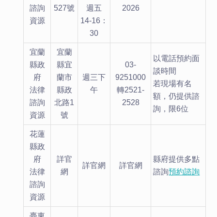
諮詢
527號
週五
2026
資源
14-16：
30
宜蘭
宜蘭
以電話預約面
縣政
縣宜
03-
談時間
府
蘭市
週三下
9251000
若現場有名
法律
縣政
午
轉2521-
額，仍提供諮
諮詢
北路1
2528
詢，限6位
資源
號
花蓮
縣政
府
詳官
縣府提供多點
詳官網
詳官網
法律
網
諮詢
預約諮詢
諮詢
資源
臺東