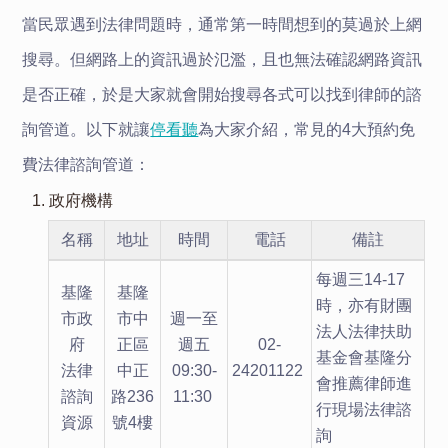
當
民眾遇到法律問題時，
通常
第一時間想到的莫過於上網
搜尋
。
但網路上的資訊過於氾濫，且也無法
確認網路
資訊
是否正確
，
於是
大
家
就會開始搜尋各式可以找到律師的諮
詢管道。以下就讓
停看聽
為大家介紹
，
常見的
4大
預約
免
費
法律諮詢管道：
1. 政府機構
名稱
地址
時間
電話
備註
每週三14-17
基隆
基隆
時，亦有財團
市政
市中
週一至
法人法律扶助
府
正區
週五
02-
基金會基隆分
法律
中正
09:30-
24201122
會推薦律師進
諮詢
路236
11:30
行現場法律諮
資源
號4樓
詢