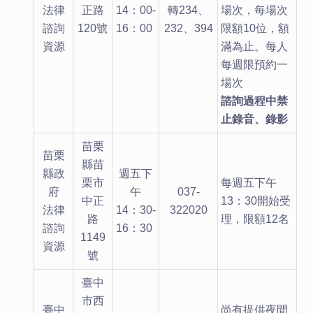
法律
正路
14：00-
轉234、
場次，每場次
諮詢
120號
16：00
232、394
限額10位，額
資源
滿為止。每人
每週限預約一
場次
諮詢過程中禁
止錄音、錄影
苗栗
苗栗
縣苗
縣政
週五下
栗市
每週五下午
府
午
037-
中正
13：30開始受
法律
14：30-
322020
路
理，限額12名
諮詢
16：30
1149
資源
號
臺中
市西
臺中
尚有提供夜間