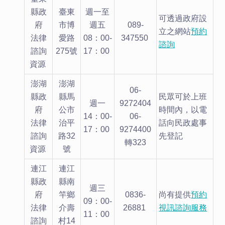
縣政
臺東
週一至
可透過政府設
府
市博
週五
089-
立之網站
預約
法律
愛路
08：00-
347550
諮詢
諮詢
275號
17：00
資源
澎湖
澎湖
06-
縣政
縣馬
民眾可於上班
週一
9272404
府
公市
時間內，以電
14：00-
06-
法律
治平
話向民政處事
17：00
9274400
諮詢
路32
先登記
轉323
資源
號
連江
連江
縣政
縣南
週三
府
竿鄉
0836-
尚有提供
預約
09：00-
法律
介壽
26881
視訊諮詢服務
11：00
諮詢
村14