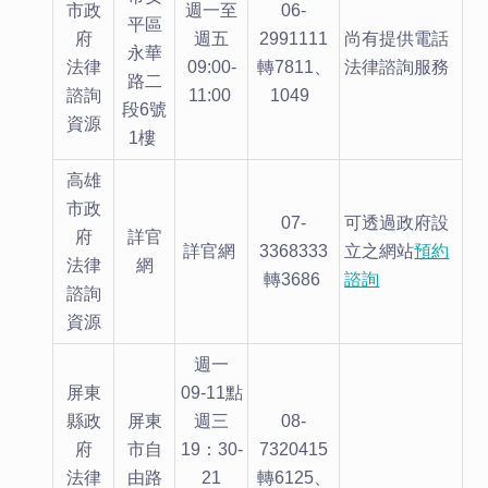
市政
週一至
06-
平區
府
週五
2991111
尚有提供電話
永華
法律
09:00-
轉7811、
法律諮詢服務
路二
諮詢
11:00
1049
段6號
資源
1樓
高雄
市政
07-
可透過政府設
府
詳官
詳官網
3368333
立之網站
預約
法律
網
轉3686
諮詢
諮詢
資源
週一
屏東
09-11點
縣政
屏東
週三
08-
府
市自
19：30-
7320415
法律
由路
21
轉6125、