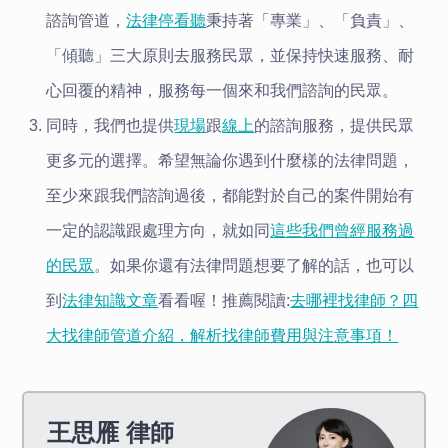
諮詢管道，
法律停看聽
秉持著「專業」、「負責」、
「傾聽」三大原則去服務民眾，並保持快速服務、耐
心回覆的精神，服務每一個來和我們諮詢的民眾。
同時，我們也提供
現場
跟
線上
的諮詢服務，提供民眾
更多元的選擇
。
希望無論你遇到什麼樣的法律問題，
至少
來
跟我們諮詢過後，都能對於自己的案件開始有
一定的認識跟處理方向，就如同
這些我們曾經服務過
的民眾
。
如果你還有法律問題想要了解的話，也可以
到
法律知識文章
看看喔！
推薦閱讀:
去哪裡找律師？四
大找律師管道介紹，解析找律師費用與注意事項！
王思雁
律師