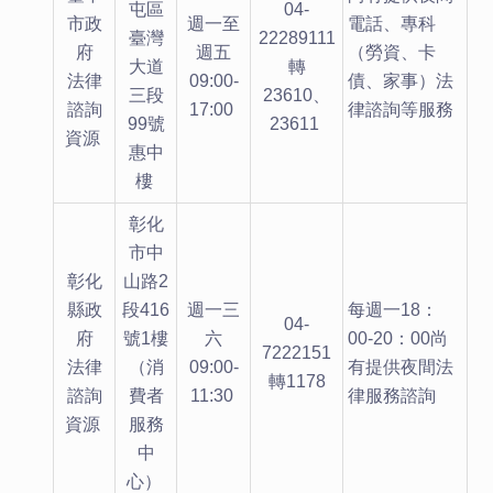
屯區
04-
市政
週一至
電話、專科
臺灣
22289111
府
週五
（勞資、卡
大道
轉
法律
09:00-
債、家事）法
三段
23610、
諮詢
17:00
律諮詢等服務
99號
23611
資源
惠中
樓
彰化
市中
彰化
山路2
縣政
段416
週一三
每週一18：
04-
府
號1樓
六
00-20：00尚
7222151
法律
（消
09:00-
有提供夜間法
轉1178
諮詢
費者
11:30
律服務諮詢
資源
服務
中
心）