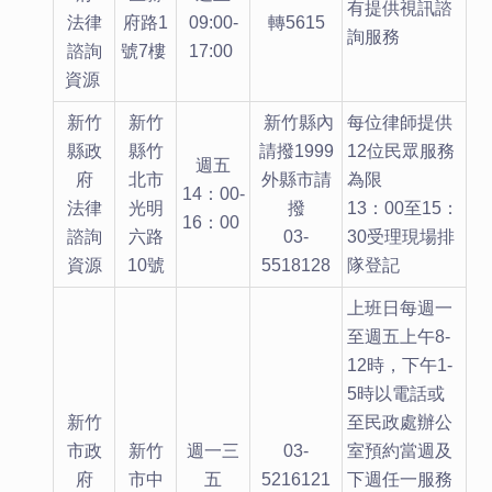
有提供視訊諮
法律
府路1
09:00-
轉5615
詢服務
諮詢
號7樓
17:00
資源
新竹
新竹
新竹縣內
每位律師提供
縣政
縣竹
請撥1999
12位民眾服務
週五
府
北市
外縣市請
為限
14：00-
法律
光明
撥
13：00至15：
16：00
諮詢
六路
03-
30受理現場排
資源
10號
5518128
隊登記
上班日每週一
至週五上午8-
12時，下午1-
5時以電話或
新竹
至民政處辦公
市政
新竹
週一三
03-
室預約當週及
府
市中
五
5216121
下週任一服務