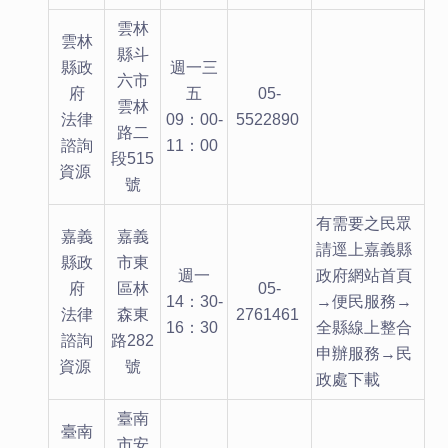
雲林
雲林
縣斗
縣政
週一三
六市
府
五
05-
雲林
法律
09：00-
5522890
路二
諮詢
11：00
段515
資源
號
有需要之民眾
嘉義
嘉義
請逕上嘉義縣
縣政
市東
週一
政府網站首頁
府
區林
05-
14：30-
→便民服務→
法律
森東
2761461
16：30
全縣線上整合
諮詢
路282
申辦服務→民
資源
號
政處下載
臺南
臺南
市安