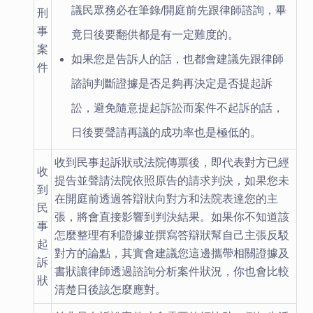
議民眾務必在筆錄/開庭前先跟律師諮詢，畢
刑
事
竟日後要翻供都是有一定難度的。
案
如果您是告訴人的話，也都會建議先跟律師
件
諮詢判斷證據是否足夠再決定是否提起訴
訟，避免隨意提起訴訟而案件不起訴的話，
日後要聲請再議的成功率也是極低的。
收到民事起訴狀或法院傳票後，即代表對方已經
收
提告並聲請法院依照原告的請求判決，如果您未
到
在開庭前透過答辯狀向對方和法院表達您的主
民
張，將會直接影響到判決結果。如果你不知道該
事
怎麼整理有利證據並撰寫答辯狀幫自己主張反駁
起
對方的論點，其實會建議您這邊攜帶相關證據及
訴
書狀讓律師透過諮詢分析案件狀況，你也會比較
狀
清楚日後該怎麼應對。