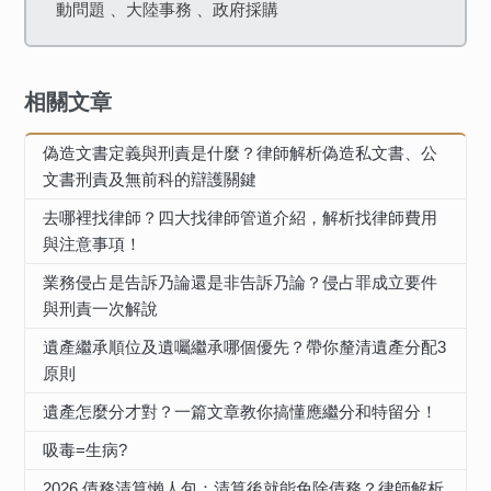
動問題 、大陸事務 、政府採購
相關文章
偽造文書定義與刑責是什麼？律師解析偽造私文書、公
文書刑責及無前科的辯護關鍵
去哪裡找律師？四大找律師管道介紹，解析找律師費用
與注意事項！
業務侵占是告訴乃論還是非告訴乃論？侵占罪成立要件
與刑責一次解說
遺產繼承順位及遺囑繼承哪個優先？帶你釐清遺產分配3
原則
遺產怎麼分才對？一篇文章教你搞懂應繼分和特留分！
吸毒=生病?
2026 債務清算懶人包：清算後就能免除債務？律師解析