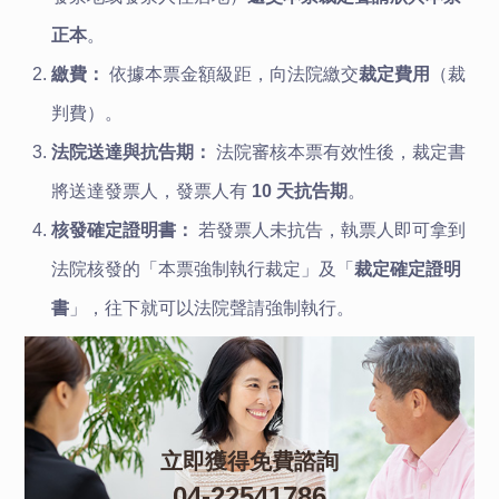
正本
。
繳費：
依據本票金額級距，向法院繳交
裁定費用
（裁
判費）。
法院送達與抗告期：
法院審核本票有效性後，裁定書
將送達發票人，發票人有
10 天抗告期
。
核發確定證明書：
若發票人未抗告，執票人即可拿到
法院核發的「本票強制執行裁定」及「
裁定確定證明
書
」，往下就可以法院聲請強制執行。
立即獲得免費諮詢
04-22541786