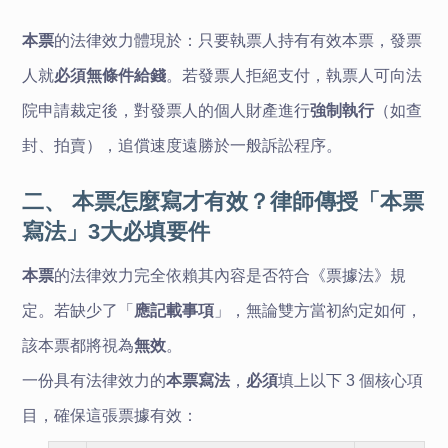
本票
的法律效力體現於：只要執票人持有有效本票，發票
人就
必須無條件給錢
。若發票人拒絕支付，執票人可向法
院申請裁定後，對發票人的個人財產進行
強制執行
（如查
封、拍賣），追償速度遠勝於一般訴訟程序。
二、 本票怎麼寫才有效？律師傳授「本票
寫法」3大必填要件
本票
的法律效力完全依賴其內容是否符合《票據法》規
定。若缺少了「
應記載事項
」，無論雙方當初約定如何，
該本票都將視為
無效
。
一份具有法律效力的
本票寫法
，
必須
填上以下 3 個核心項
目，確保這張票據有效：