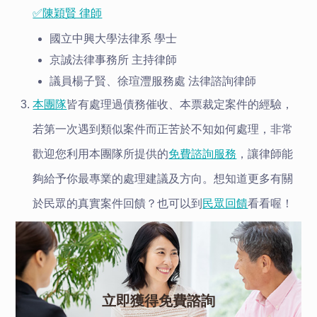
✅陳穎賢 律師
國立中興大學法律系 學士
京誠法律事務所 主持律師
議員楊子賢、徐瑄灃服務處 法律諮詢律師
本團隊
皆有處理過債務催收、本票裁定案件的經驗，
若第一次遇到類似案件而正苦於不知如何處理，非常
歡迎您利用本團隊所提供的
免費諮詢服務
，讓律師能
夠給予你最專業的處理建議及方向。想知道更多有關
於民眾的真實案件回饋？也可以到
民眾回饋
看看喔！
立即獲得免費諮詢