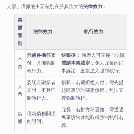
支票、借據的主要差別在於其強大的
法律效力
：
票
據
法律效力
執行效力
類
型
無條件擔任支
快狠準：
執票人可直接向法院
本
付
，具備強制
聲請本票裁定
，免去冗長的民
票
執行力。
事訴訟，直接進入強制執行。
委託金融業者
複雜：若遭拒絕支付，需先提
支
支付，不具強
起民事訴訟確定債權，無法直
票
制執行力。
接強制執行。
冗長：若對方不還錢，需透過
借
僅為債務關係
民事訴訟才能取得強制執行名
據
的證明。
義。