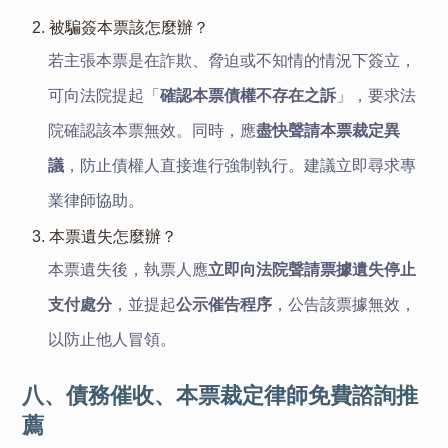
2. 被騙簽本票該怎麼辦？
若主張本票是在詐欺、脅迫或不知情的情況下簽立，
可向法院提起「
確認本票債權不存在之訴
」，要求法
院確認該本票無效。同時，應
盡快聲請本票裁定異
議
，防止債權人直接進行強制執行。建議立即尋求專
業律師協助。
3. 本票遺失怎麼辦？
本票遺失後，執票人應
立即向法院聲請票據遺失停止
支付處分
，並提起
公示催告程序
，公告該票據無效，
以防止他人冒領。
八、債務催收、本票裁定律師免費諮詢推
薦