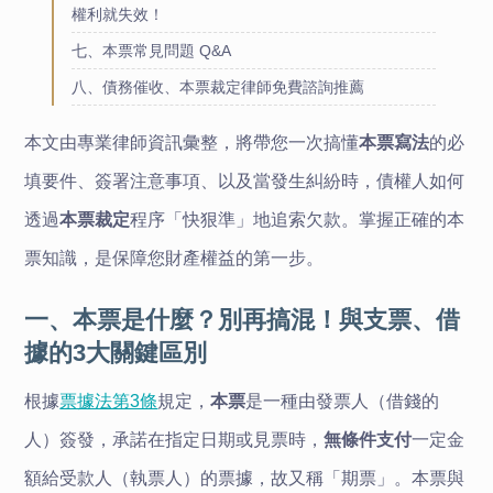
權利就失效！
七、本票常見問題 Q&A
八、債務催收、本票裁定律師免費諮詢推薦
本文由專業律師資訊彙整，將帶您一次搞懂
本票寫法
的必
填要件、簽署注意事項、以及當發生糾紛時，債權人如何
透過
本票裁定
程序「快狠準」地追索欠款。掌握正確的本
票知識，是保障您財產權益的第一步。
一、本票是什麼？別再搞混！與支票、借
據的3大關鍵區別
根據
票據法第3條
規定，
本票
是一種由發票人（借錢的
人）簽發，承諾在指定日期或見票時，
無條件支付
一定金
額給受款人（執票人）的票據，故又稱「期票」。本票與