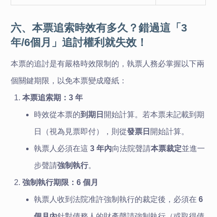
六、本票追索時效有多久？錯過這「3
年/6個月」追討權利就失效！
本票的追討是有嚴格時效限制的，執票人務必掌握以下兩
個關鍵期限，以免本票變成廢紙：
本票追索期：3 年
時效從本票的
到期日
開始計算。若本票未記載到期
日（視為見票即付），則從
發票日
開始計算。
執票人必須在這
3 年內
向法院聲請
本票裁定
並進一
步聲請
強制執行
。
強制執行期限：6 個月
執票人收到法院准許強制執行的裁定後，必須在
6
個月內
針對債務人的財產聲請強制執行（或取得債