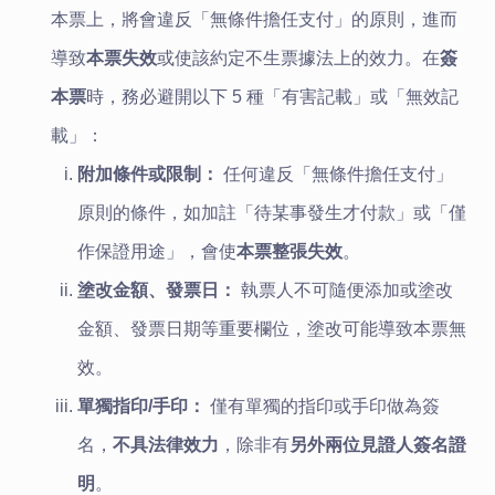
本票上，將會違反「無條件擔任支付」的原則，進而
導致
本票失效
或使該約定不生票據法上的效力。在
簽
本票
時，務必避開以下 5 種「有害記載」或「無效記
載」：
附加條件或限制：
任何違反「無條件擔任支付」
原則的條件，如加註「待某事發生才付款」或「僅
作保證用途」，會使
本票整張失效
。
塗改金額、發票日：
執票人不可隨便添加或塗改
金額、發票日期等重要欄位，塗改可能導致本票無
效。
單獨指印/手印：
僅有單獨的指印或手印做為簽
名，
不具法律效力
，除非有
另外兩位見證人簽名證
明
。