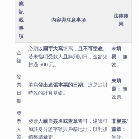
應
記
法律後
載
內容與注意事項
果
事
項
必須以
國字大寫
填寫，且
不可塗改
。
未填
金
若未指明受款人且無到期日，金額須
寫：
無
額
超過 500 元。
效。
發
未填
票
填寫
發出這張本票的日期
。這是追討
寫：
無
日
時效的計算基礎。
效票。
期
發
票
發票人
親自簽名或蓋章
皆可，建議可
非親簽/
人
加註身分證字號與戶籍地址，以利後
蓋章：
簽
續聲請裁定。
無效。