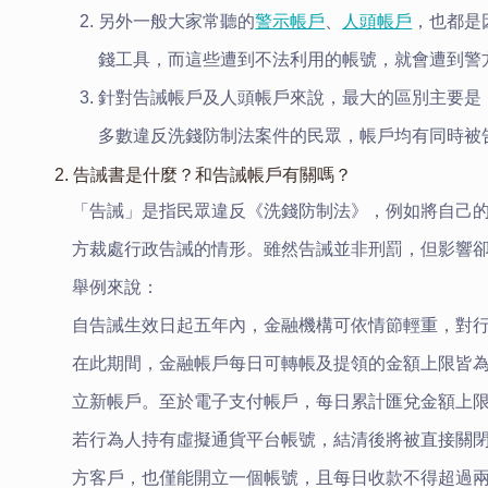
另外一般大家常聽的
警示帳戶
、
人頭帳戶
，也都是
錢工具，而這些遭到不法利用的帳號，就會遭到警
針對告誡帳戶及人頭帳戶來說，最大的區別主要是
多數違反洗錢防制法案件的民眾，帳戶均有同時被
2. 告誡書是什麼？和告誡帳戶有關嗎？
「告誡」是指民眾違反《洗錢防制法》，例如將自己
方裁處行政告誡的情形。雖然告誡並非刑罰，但影響
舉例來說：
自告誡生效日起五年內，金融機構可依情節輕重，對
在此期間，金融帳戶每日可轉帳及提領的金額上限皆
立新帳戶。至於電子支付帳戶，每日累計匯兌金額上
若行為人持有虛擬通貨平台帳號，結清後將被直接關
方客戶，也僅能開立一個帳號，且每日收款不得超過