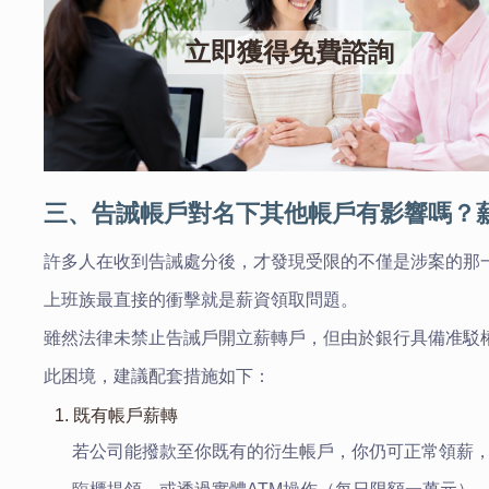
立即獲得免費諮詢
三、告誡帳戶對名下其他帳戶有影響嗎？
許多人在收到告誡處分後，才發現受限的不僅是涉案的那
上班族最直接的衝擊就是薪資領取問題。
雖然法律未禁止告誡戶開立薪轉戶，但由於銀行具備准駁
此困境，建議配套措施如下：
1. 既有帳戶薪轉
若公司能撥款至你既有的衍生帳戶，你仍可正常領薪