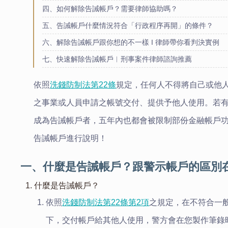
四、如何解除告誡帳戶？需要律師協助嗎？
五、告誡帳戶什麼情況符合「行政程序再開」的條件？
六、解除告誡帳戶跟你想的不一樣 I 律師帶你看判決實例
七、快速解除告誡帳戶︱刑事案件律師諮詢推薦
依照
洗錢防制法第22條
規定，任何人不得將自己或他
之事業或人員申請之帳號交付、提供予他人使用。若
成為告誡帳戶者，五年內也都會被限制部份金融帳戶
告誡帳戶進行說明！
一、什麼是告誡帳戶？跟警示帳戶的區別
1. 什麼是告誡帳戶？
依照
洗錢防制法第22條第2項
之規定，在不符合一
下，交付帳戶給其他人使用，警方會在您製作筆錄