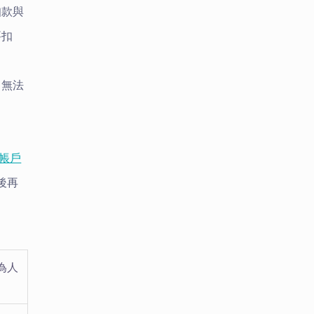
扣款與
要扣
，無法
帳戶
後再
為人