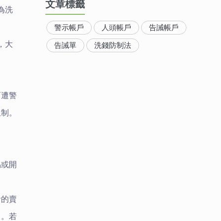
文章標籤
為洗
警示帳戶
人頭帳戶
告誡帳戶
，大
告誡單
洗錢防制法
而遭警
限制。
易或開
者的賣
日。
若