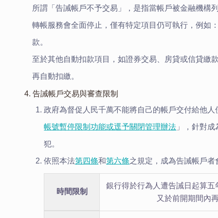
所謂「告誡帳戶不予交易」，是指當帳戶被金融機構
轉帳服務會全面停止，僅有特定項目仍可執行，例如
款。
至於其他自動扣款項目，如證券交易、房貸或信貸繳
再自動扣繳。
4. 告誡帳戶交易與審查限制
政府為督促人民千萬不能將自己的帳戶交付給他人使
帳號暫停限制功能或逕予關閉管理辦法
」，針對成
犯。
依照本法
第四條
和
第六條
之規定，成為告誡帳戶者
銀行得於行為人遭告誡日起算五
時間限制
又於前開期間內