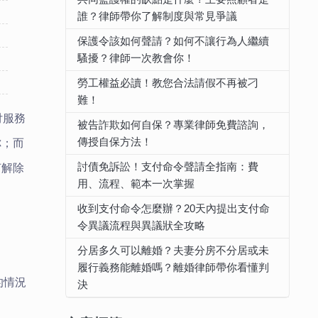
誰？律師帶你了解制度與常見爭議
保護令該如何聲請？如何不讓行為人繼續
騷擾？律師一次教會你！
勞工權益必讀！教您合法請假不再被刁
難！
付服務
被告詐欺如何自保？專業律師免費諮詢，
傳授自保方法！
你；而
討債免訴訟！支付命令聲請全指南：費
何解除
用、流程、範本一次掌握
收到支付命令怎麼辦？20天內提出支付命
令異議流程與異議狀全攻略
分居多久可以離婚？夫妻分房不分居或未
履行義務能離婚嗎？離婚律師帶你看懂判
的情況
決