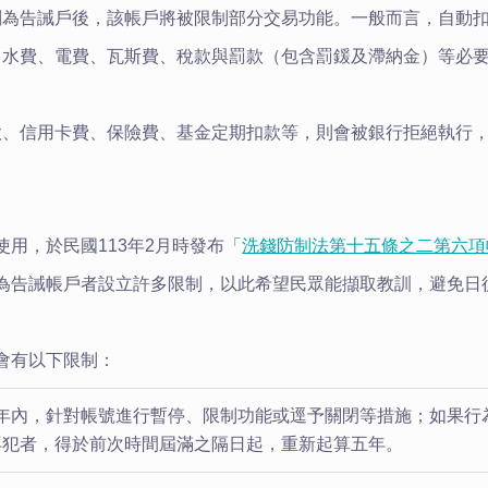
列為告誡戶後，該帳戶將被限制部分交易功能。一般而言，自動
：水費、電費、瓦斯費、稅款與罰款（包含罰鍰及滯納金）等必
款、信用卡費、保險費、基金定期扣款等，則會被銀行拒絕執行
用，於民國113年2月時發布「
洗錢防制法第十五條之二第六項
為告誡帳戶者設立許多限制，以此希望民眾能擷取教訓，避免日
會有以下限制：
年內，針對帳號進行暫停、限制功能或逕予關閉等措施；如果行
再犯者，得於前次時間屆滿之隔日起，重新起算五年。