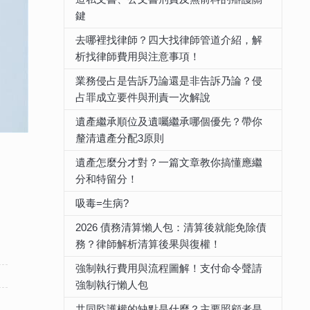
鍵
去哪裡找律師？四大找律師管道介紹，解
析找律師費用與注意事項！
業務侵占是告訴乃論還是非告訴乃論？侵
占罪成立要件與刑責一次解說
遺產繼承順位及遺囑繼承哪個優先？帶你
釐清遺產分配3原則
遺產怎麼分才對？一篇文章教你搞懂應繼
分和特留分！
吸毒=生病?
2026 債務清算懶人包：清算後就能免除債
務？律師解析清算後果與復權！
強制執行費用與流程圖解！支付命令聲請
強制執行懶人包
共同監護權的缺點是什麼？主要照顧者是